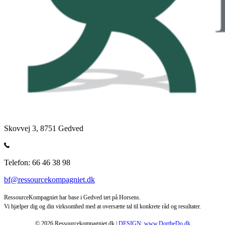
Skovvej 3, 8751 Gedved
Telefon: 66 46 38 98
bf@ressourcekompagniet.dk
RessourceKompagniet har base i Gedved tæt på Horsens.
Vi hjælper dig og din virksomhed med at oversætte tal til konkrete råd og resultater.
© 2026 Ressourcekompagniet.dk |
DESIGN: www.DortheDo.dk