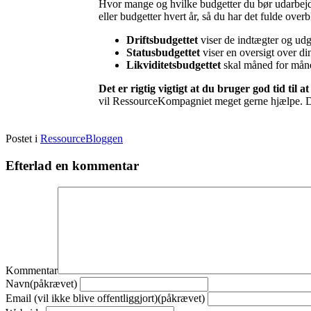
Hvor mange og hvilke budgetter du bør udarbejde
eller budgetter hvert år, så du har det fulde ov
Driftsbudgettet
viser de indtægter og udg
Statusbudgettet
viser en oversigt over d
Likviditetsbudgettet
skal måned for måned 
Det er rigtig vigtigt at du bruger god tid til a
vil RessourceKompagniet meget gerne hjælpe. 
Postet i
RessourceBloggen
Efterlad en kommentar
Kommentar
Navn(påkrævet)
Email (vil ikke blive offentliggjort)(påkrævet)