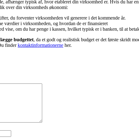
, afhænger typisk af, hvor etableret din virksomhed er. Hvis du har en
erblik over din virksomheds økonomi:
ifter, du forventer virksomheden vil generere i det kommende år.
ine værdier i virksomheden, og hvordan de er finansieret
vise, om du har penge i kassen, hvilket typisk er i banken, til at betale
t lægge budgettet
, da et godt og realistisk budget er det første skridt 
Du finder
kontaktinformationerne
her.