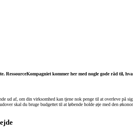
gette. RessourceKompagniet kommer her med nogle gode råd til, hva
nde ud af, om din virksomhed kan tjene nok penge til at overleve på sigt
rudover skal du bruge budgettet til at løbende holde øje med den økon
bejde