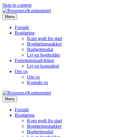
Skip to content
Menu
Forside
Bogføring
Kom godt fra start
Bogføringspakker
Budgetmodul
Lej en bogholder
Forretningsudvkling
Lej en konsulent
Om os
Om os
Kontakt os
Menu
Forside
Bogføring
Kom godt fra start
Bogføringspakker
Budgetmodul