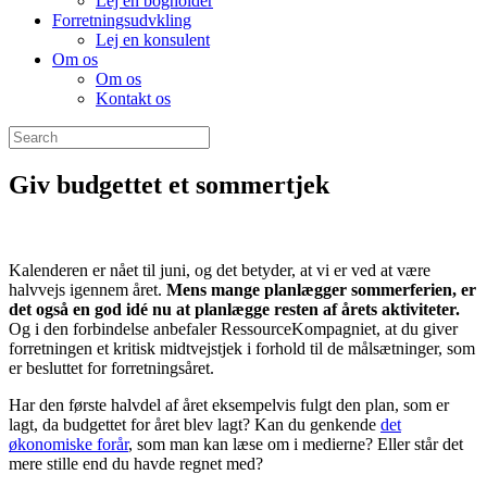
Lej en bogholder
Forretningsudvkling
Lej en konsulent
Om os
Om os
Kontakt os
Giv budgettet et sommertjek
Kalenderen er nået til juni, og det betyder, at vi er ved at være
halvvejs igennem året.
Mens mange planlægger sommerferien, er
det også en god idé nu at planlægge resten af årets aktiviteter.
Og i den forbindelse anbefaler RessourceKompagniet, at du giver
forretningen et kritisk midtvejstjek i forhold til de målsætninger, som
er besluttet for forretningsåret.
Har den første halvdel af året eksempelvis fulgt den plan, som er
lagt, da budgettet for året blev lagt? Kan du genkende
det
økonomiske forår
, som man kan læse om i medierne? Eller står det
mere stille end du havde regnet med?