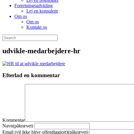
Lej en bogholder
Forretningsudvkling
Lej en konsulent
Om os
Om os
Kontakt os
udvikle-medarbejdere-hr
Efterlad en kommentar
Kommentar
Navn(påkrævet)
Email (vil ikke blive offentliggjort)(påkrævet)