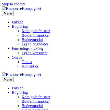
Skip to content
Menu
Forside
Bogføring
Kom godt fra start
Bogføringspakker
Budgetmodul
Lej en bogholder
Forretningsudvkling
Lej en konsulent
Om os
Om os
Kontakt os
Menu
Forside
Bogføring
Kom godt fra start
Bogføringspakker
Budgetmodul