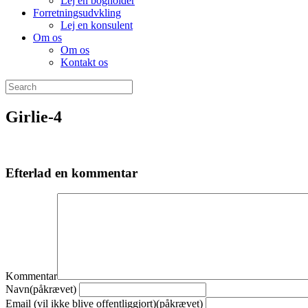
Lej en bogholder
Forretningsudvkling
Lej en konsulent
Om os
Om os
Kontakt os
Girlie-4
Efterlad en kommentar
Kommentar
Navn(påkrævet)
Email (vil ikke blive offentliggjort)(påkrævet)