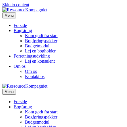
Skip to content
Menu
Forside
Bogføring
Kom godt fra start
Bogføringspakker
Budgetmodul
Lej en bogholder
Forretningsudvkling
Lej en konsulent
Om os
Om os
Kontakt os
Menu
Forside
Bogføring
Kom godt fra start
Bogføringspakker
Budgetmodul